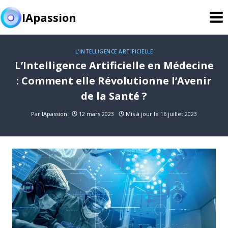
Aller
IApassion
au
contenu
L'INTELLIGENCE ARTIFICIELLE
L’Intelligence Artificielle en Médecine
: Comment elle Révolutionne l’Avenir
de la Santé ?
Par
IApassion
12 mars 2023
Mis à jour le
16 juillet 2023