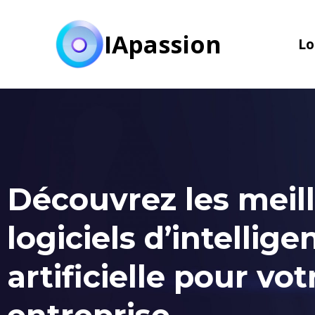
Aller
au
IApassion
Lo
contenu
Découvrez les meil
logiciels d’intellige
artificielle pour vot