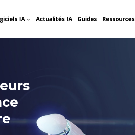
giciels IA
Actualités IA
Guides
Ressources
leurs
nce
re