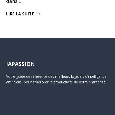
dans…
IA
LIRE LA SUITE
:
LLAMA
2
DE
META,
LE
CHATGPT
GRATUIT
IAPASSION
QUI
SECOUE
Votre guide de référence des meilleurs logiciels d'intelligence
OPENAI
artificielle, pour améliorer la productivité de votre entreprise.
ET
GOOGLE